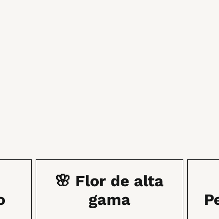
🌸 Flor de alta
o
gama
P