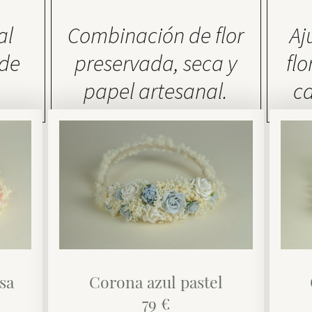
al
Combinación de flor
Aj
 de
preservada, seca y
flo
papel artesanal.
ca
Más información
Corona azul pastel
sa
79 €