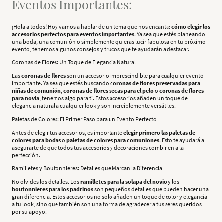
Eventos Importantes:
¡Hola a todos! Hoy vamos a hablar de un tema que nos encanta:
cómo elegir los
accesorios perfectos para eventos importantes
. Ya sea que estés planeando
una boda, una comunión o simplemente quieras lucir fabulosa en tu próximo
evento, tenemos algunos consejos y trucos que te ayudarán a destacar.
Coronas de Flores: Un Toque de Elegancia Natural
Las
coronas de flores
son un accesorio imprescindible para cualquier evento
importante. Ya sea que estés buscando
coronas de flores preservadas para
niñas de comunión
,
coronas de flores secas para el pelo
o
coronas de flores
para novia
, tenemos algo para ti. Estos accesorios añaden un toque de
elegancia natural a cualquier look y son increíblemente versátiles.
Paletas de Colores: El Primer Paso para un Evento Perfecto
Antes de elegir tus accesorios, es importante
elegir primero las paletas de
colores para bodas
o
paletas de colores para comuniones
. Esto te ayudará a
asegurarte de que todos tus accesorios y decoraciones combinen a la
perfección.
Ramilletes y Boutonnieres: Detalles que Marcan la Diferencia
No olvides los detalles. Los
ramilletes para la solapa del novio
y los
boutonnieres para los padrinos
son pequeños detalles que pueden hacer una
gran diferencia. Estos accesorios no solo añaden un toque de color y elegancia
a tu look, sino que también son una forma de agradecer a tus seres queridos
por su apoyo.