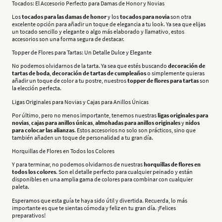
Tocados: El Accesorio Perfecto para Damas de Honor y Novias
Los
tocados para las damas de honor
y los
tocados para novia
son otra
excelente opción para añadir un toque de elegancia a tu look. Ya sea que elijas
un tocado sencillo y elegante o algo más elaborado y llamativo, estos
accesorios son una forma segura de destacar.
Topper de Flores para Tartas: Un Detalle Dulce y Elegante
No podemos olvidarnos de la tarta. Ya sea que estés buscando
decoración de
tartas de boda
,
decoración de tartas de cumpleaños
o simplemente quieras
añadir un toque de color a tu postre, nuestros
topper de flores para tartas
son
la elección perfecta.
Ligas Originales para Novias y Cajas para Anillos Únicas
Por último, pero no menos importante, tenemos nuestras
ligas originales para
novias
,
cajas para anillos únicas
,
almohadas para anillos originales
y
nidos
para colocar las alianzas
. Estos accesorios no solo son prácticos, sino que
también añaden un toque de personalidad a tu gran día.
Horquillas de Flores en Todos los Colores
Y para terminar, no podemos olvidarnos de nuestras
horquillas de flores en
todos los colores
. Son el detalle perfecto para cualquier peinado y están
disponibles en una amplia gama de colores para combinar con cualquier
paleta.
Esperamos que esta guía te haya sido útil y divertida. Recuerda, lo más
importante es que te sientas cómoda y feliz en tu gran día. ¡Felices
preparativos!